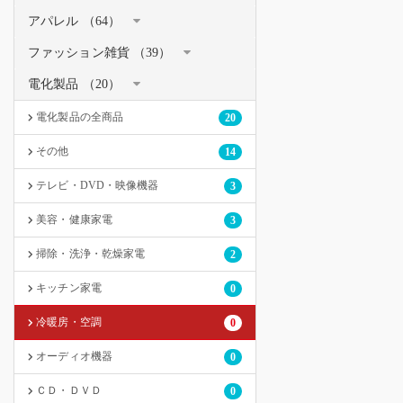
アパレル （64）
ファッション雑貨 （39）
電化製品 （20）
電化製品の全商品
20
その他
14
テレビ・DVD・映像機器
3
美容・健康家電
3
掃除・洗浄・乾燥家電
2
キッチン家電
0
冷暖房・空調
0
オーディオ機器
0
ＣＤ・ＤＶＤ
0