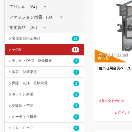
アパレル （64）
ファッション雑貨 （39）
電化製品 （20）
電化製品の全商品
20
その他
14
株式会社茂山組
テレビ・DVD・映像機器
3
角ハゼ用金具ベース
美容・健康家電
3
掃除・洗浄・乾燥家電
2
キッチン家電
0
株式会社茂山組
冷暖房・空調
0
ログインし
オーディオ機器
0
ＣＤ・ＤＶＤ
0