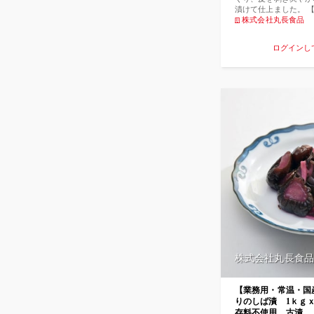
漬けて仕上ました。 
み）原材料名：大根、
株式会社丸長食品
塩、糖類（ぶどう糖果
調味液、醸造酢] ／
ログインし
等）、酸味料 、香料
【原産国名】 国内産
期限】目安14日 【保
（0℃〜10℃）にて
がり下さい。 【栄養成
エネルギー 75kcal
質 0.1ｇ 炭水化物
3.3ｇ （推定値）
株式会社丸長食品
【業務用・常温・国
りのしば漬 1ｋｇｘ
存料不使用 古漬