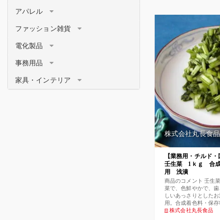
アパレル
ファッション雑貨
電化製品
事務用品
家具・インテリア
株式会社丸長食品
【業務用・チルド・
壬生菜 1ｋｇ 合
用 浅漬
商品のコメント 壬生
菜で、色鮮やかで、歯
しいあっさりとしたお
用。合成着色料・保存
生菜】塩漬（刻み） 
株式会社丸長食品
け原材料[塩]／調味料