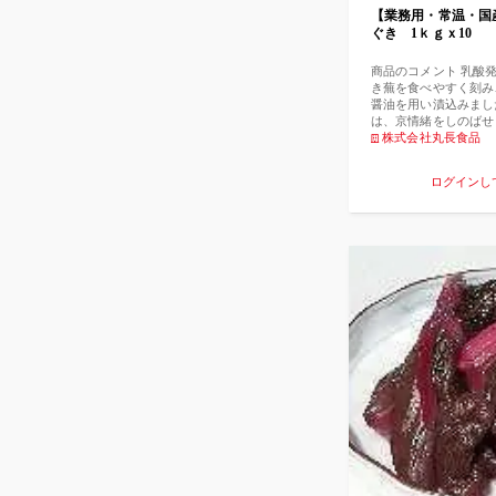
【業務用・常温・国
ぐき 1ｋｇｘ10
商品のコメント 乳酸
き蕪を食べやすく刻み
醤油を用い漬込みまし
は、京情緒をしのばせ
しょうゆ漬（刻み） 
株式会社丸長食品
漬け原材料[醤油、醸
（アミノ酸等）、保存
ログインし
味料、（一部に小麦・
名】 国内産【内容量
限】目安3か月 【保
温多湿を避け常温で保
蔵庫（0℃〜10℃）
し上がり下さい。【栄
り）エネルギー51kca
質 0ｇ 炭水化物 
3.1ｇ （推定値）