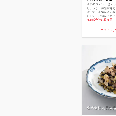
商品のコメント きゅ
しょうが・赤紫蘇をあ
漬です。小気味よいき
しんで、ご賞味下さい
漬】しょうゆ漬（刻み
株式会社丸長食品
り、生姜、茗荷、しそ
ゆ、食塩、梅酢、還元
ログインし
味料（アミノ酸等）、
料 （一部に小麦・大
名】 国内産【内容量
安3か月 【保存方法
を避け常温で保管下さ
（0℃〜10℃）にて
がり下さい。【栄養成
ネルギー48kcal たん
ｇ 炭水化物 10.9ｇ
ｇ （推定値）
株式会社丸長食品