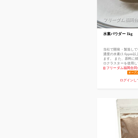
フリーダム福岡合
水素パウダー 1kg
当社で開発・製造して
濃度の水素(1.6ppm
ます。 また、原料に
ロクラスターを使用し
度の水素を発生するこ
フリーダム福岡合同
は、FDA(アメリカ食
オープ
用していますので、安
ログインし
クについては、価格：
半値、水素発生量：マ
となります。 新商品
素商材のリニューアル
果を望めます。 一例
てお客様に提供 ・大
て販売 ・水素パウダー
ル商品として販売 な
の動きは、今後ますま
す。 高齢者が増え、
康を維持する商品は更
地球上においては、水
る物質です。 自然界