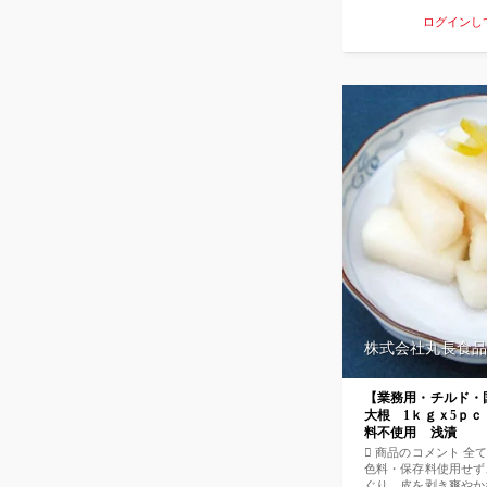
名】 国内産（壬生菜
ログインし
味期限】目安10日【保
（0℃〜10℃）にて
がり下さい。 【栄養成
エネルギー 23kcal
質 0.1ｇ 炭水化物
3.0ｇ （推定値）
株式会社丸長食品
【業務用・チルド・
大根 1ｋｇｘ5ｐ
料不使用 浅漬
 商品のコメント 全
色料・保存料使用せず
ぐり、皮を剥き爽やか