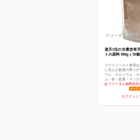
老化と言われます。 
元に戻すことです。 
す。 身体の機能、容姿
ことが可能です。 こ
さい。
フリーダム福岡合
楽天1位の水素含有
トの原料 800g x 50個
ファインソルト食用は
に含んだ硫黄の香りが
ウム・カルシウム・カ
ム・鉄・硫黄・マンガ
富に含まれています。
フリーダム福岡合同
道水100ccに対してわず
オープ
も-200mV前後になり
ログインし
元電位は通常+500mv
季節により数値が変動し
は、酸化、還元の度合
です。 マイナスにな
になります。) ファイ
入れると硫黄泉に早変
黄泉を楽しめます。 
ラベルはついていない
をご用意ください。