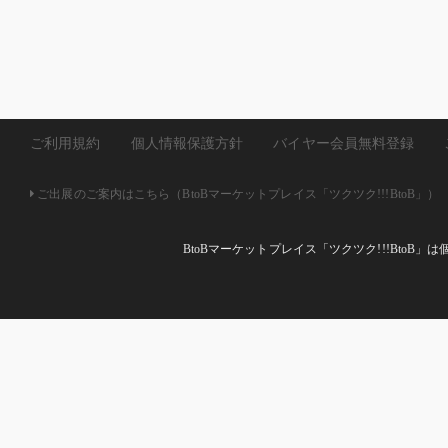
ご利用規約
個人情報保護方針
バイヤー会員無料登録
ご出展のご案内はこちら（BtoBマーケットプレイス「ツクツク!!!BtoB」）
BtoBマーケットプレイス「ツクツク!!!Bto