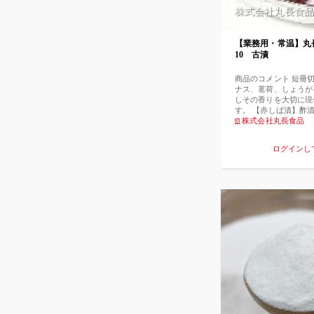
株式会社丸長食品
【業務用・常温】丸
10 古漬
商品のコメント 短冊
ナス、茗荷、しょうが
しその香りを大切に現
す。 【赤しば漬】酢
ゅうり、茄子、茗荷、
株式会社丸長食品
材料[食塩、蛋白加水
調味液、ぶどう糖果糖
ログインし
ノ酸等）、酸味料、p
ビン酸K)、着色料（赤3
香料（一部に小麦・大
名】ベトナム産(きゅ
イ（生姜）国産(茗荷、
【賞味期限】目安3か
日光・高温多湿を避け
封後は冷蔵庫（0℃〜
早くお召し上がり下さ
（100ｇ当たり）エネル
質0.7ｇ 脂質 0.1
塩相当量 5.89ｇ 