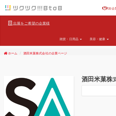
卸企
出展をご希望の企業様
雑貨・日用品
美容・健康
ホーム
酒田米菓株式会社の企業ページ
酒田米菓株