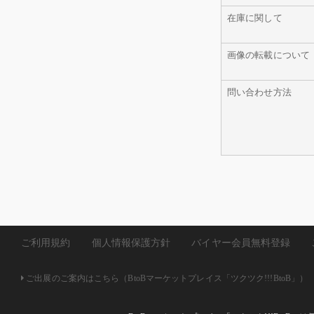
在庫に関して
画像の転載について
問い合わせ方法
ご利用規約
個人情報保護方針
バイヤー会員無料登録
ご出展のご案内はこちら（BtoBマーケットプレイス「ツクツク!!!BtoB」）