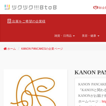
卸企
出展をご希望の企業様
雑貨・日用品
美容・健康
ホーム
KANON PANCAKESの企業ページ
KANON PA
KANON PAN
『KANONと関
KANONがお届
ホームページ：
ht