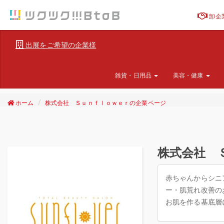
卸企
出展をご希望の企業様
雑貨・日用品
美容・健康
ホーム
株式会社 Ｓｕｎｆｌｏｗｅｒの企業ページ
株式会社 
赤ちゃんからシニ
ー・肌荒れ改善の
お肌を作る基底層