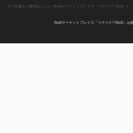
ご出展のご案内はこちら（BtoBマーケットプレイス「ツクツク!!!BtoB」）
BtoBマーケットプレイス「ツクツク!!!Bto