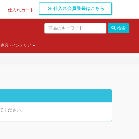
仕入れ会員登録はこちら
仕入れカート
検索
家具・インテリア
てください。