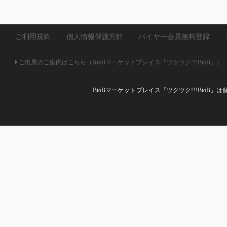
ご利用規約
個人情報保護方針
バイヤー会員無料登録
ご出展のご案内はこちら（BtoBマーケットプレイス「ツクツク!!!BtoB」）
BtoBマーケットプレイス「ツクツク!!!Bto