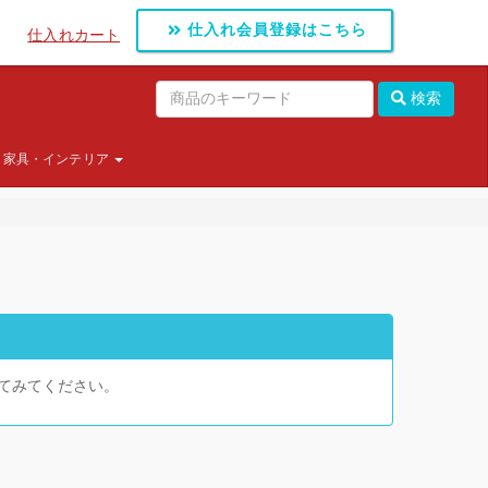
仕入れ会員登録はこちら
仕入れカート
検索
家具・インテリア
てみてください。