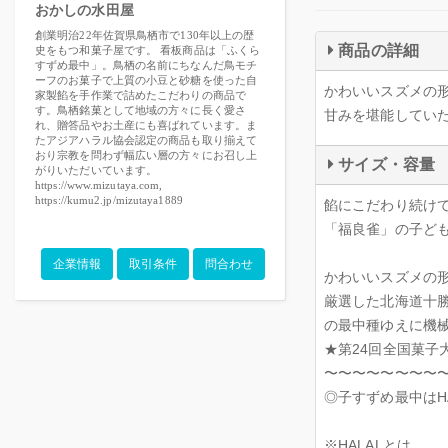
おかしの水田屋
創業明治22年佐賀県鳥栖市で130年以上の歴
商品の詳細
史をもつ和菓子屋です。 看板商品は「ふくら
すずめ最中」。鳥栖の名前にちなんだ鳥モチ
ーフのお菓子で上質の小豆と砂糖を使った自
かわいいスズメの
家製餡を手作業で詰めたこだわりの商品で
す。鳥栖銘菓として地域の方々に長く愛さ
甘みを堪能してい
れ、贈答品やお土産にも喜ばれています。ま
たアジアハラル協会認定の商品も取り揃えて
おり宗教を問わず幅広い層の方々にお召し上
サイズ・容量
がりいただいています。
https://www.mizutaya.com,
https://kumu2.jp/mizutaya1889
餡にこだわり続け
「福良雀」の子ど
企業情報
取引条件
問合わせ
かわいいスズメの
厳選した北海道十
の最中種ゆえに機
★第24回全国菓子
〜〜〜〜〜〜〜〜
◎子すずめ最中はHA
※HALALとは