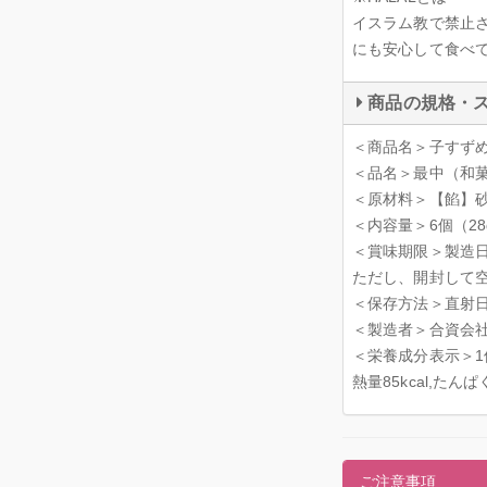
イスラム教で禁止
にも安心して食べて
商品の規格・
＜商品名＞子すず
＜品名＞最中（和
＜原材料＞【餡】砂
＜内容量＞6個（28
＜賞味期限＞製造日
ただし、開封して
＜保存方法＞直射
＜製造者＞合資会社
＜栄養成分表示＞1
熱量85kcal,たんぱ
ご注意事項