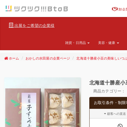
卸企
出展をご希望の企業様
雑貨・日用品
美容・健康
ホーム
おかしの水田屋の企業ページ
北海道十勝産小豆の美味しいつ
北海道十勝産小
商品カテゴリー：
お取引条件・制限
顧客への直送