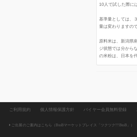
10人で試した際に
基準量としては、
量は変わりますの
原料米は、新潟県
ジ状態では分から
の米粉は、日本を
ご利用規約
個人情報保護方針
バイヤー会員無料登録
ご出展のご案内はこちら（BtoBマーケットプレイス「ツクツク!!!BtoB」）