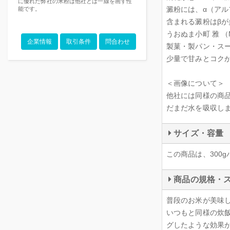
に優れた弊社の米粉は他社とは一線を画す性
澱粉には、α（アル
能です。
含まれる澱粉はβ
うおぬま小町 雅 （
企業情報
取引条件
問合わせ
製菓・製パン・ス
少量で甘みとコク
＜画像について＞
他社には同様の商品が
だまだ水を吸収し
サイズ・容量
この商品は、300g
商品の規格・
普段のお米が美味
いつもと同様の炊飯
グしたような効果