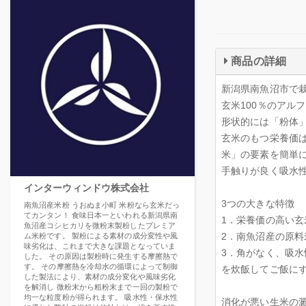
商品の詳細
新潟県南魚沼市で
玄米100％のアル
形状的には「粉体
玄米のもつ栄養価
米」の要素を簡単
手触りが良く吸水
インターウィンドウ株式会社
3つの大きな特徴
南魚沼産米粉 うおぬま小町 米粉なら玄米だっ
てカンタン！ 食味日本一といわれる新潟県南
1．栄養価の高い玄
魚沼産コシヒカリを微粉末製粉したプレミア
2．南魚沼産の原料
ム米粉です。 製粉による素材の成分変性や風
味劣化は、これまで大きな課題となっていま
3．角がなく、吸
した。 その原因は製粉時に発生する摩擦熱で
す。 その摩擦熱を冷却水の循環によって制御
を炊飯してご飯に
した製法により、素材の成分変化や風味劣化
を解消し 微粉末から粗粉末まで一回の製粉で
均一な粒度粉が得られます。 吸水性・保水性
消化が悪い生米の澱