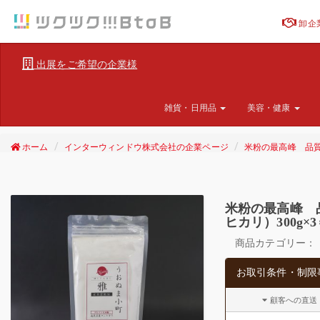
卸企
出展をご希望の企業様
雑貨・日用品
美容・健康
ホーム
インターウィンドウ株式会社の企業ページ
米粉の最高峰 品質・
米粉の最高峰 品
ヒカリ）300g×3
商品カテゴリー：
お取引条件・制限
顧客への直送