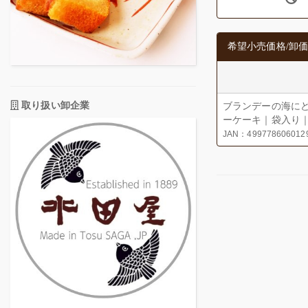
希望小売価格/卸価
取り扱い卸企業
ブランデーの海に
ーケーキ｜袋入り
JAN：499778606012