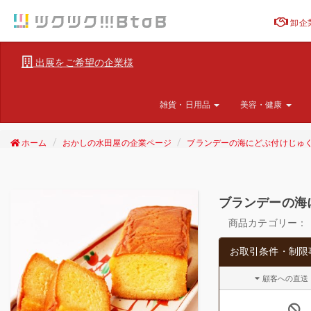
卸企
出展をご希望の企業様
雑貨・日用品
美容・健康
ホーム
おかしの水田屋の企業ページ
ブランデーの海にどぶ付けじゅ
ブランデーの海
商品カテゴリー：
お取引条件・制限
顧客への直送