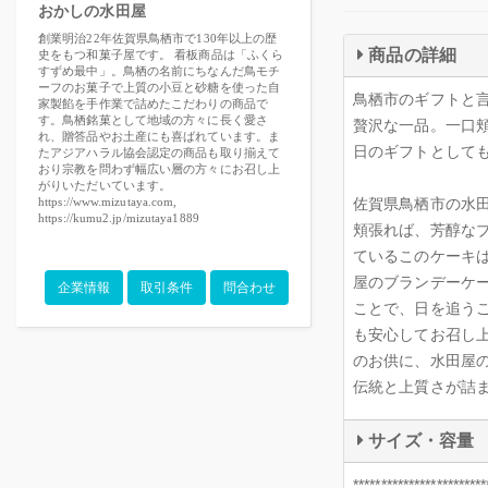
おかしの水田屋
創業明治22年佐賀県鳥栖市で130年以上の歴
商品の詳細
史をもつ和菓子屋です。 看板商品は「ふくら
すずめ最中」。鳥栖の名前にちなんだ鳥モチ
ーフのお菓子で上質の小豆と砂糖を使った自
鳥栖市のギフトと
家製餡を手作業で詰めたこだわりの商品で
す。鳥栖銘菓として地域の方々に長く愛さ
贅沢な一品。一口
れ、贈答品やお土産にも喜ばれています。ま
日のギフトとして
たアジアハラル協会認定の商品も取り揃えて
おり宗教を問わず幅広い層の方々にお召し上
がりいただいています。
https://www.mizutaya.com,
佐賀県鳥栖市の水
https://kumu2.jp/mizutaya1889
頬張れば、芳醇な
ているこのケーキ
屋のブランデーケ
企業情報
取引条件
問合わせ
ことで、日を追う
も安心してお召し
のお供に、水田屋
伝統と上質さが詰
サイズ・容量
************************