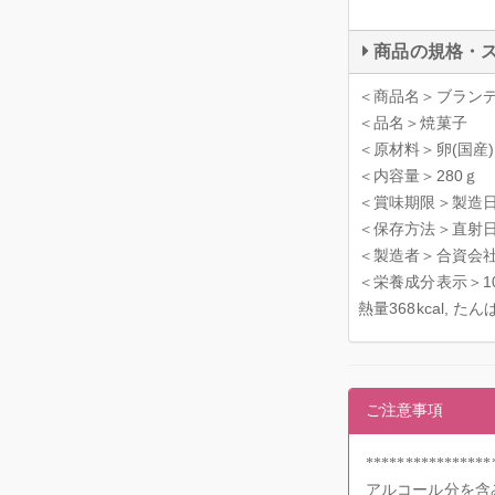
商品の規格・
＜商品名＞ブラン
＜品名＞焼菓子
＜原材料＞卵(国産)
＜内容量＞280ｇ
＜賞味期限＞製造
＜保存方法＞直射
＜製造者＞合資会社
＜栄養成分表示＞
熱量368kcal, たん
ご注意事項
****************
アルコール分を含