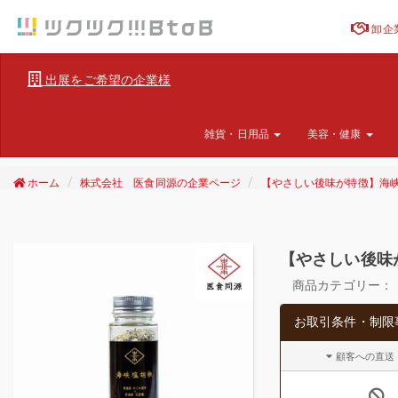
卸企
出展をご希望の企業様
雑貨・日用品
美容・健康
ホーム
株式会社 医食同源の企業ページ
【やさしい後味が特徴】海峡塩
【やさしい後味が
商品カテゴリー：
お取引条件・制限
顧客への直送