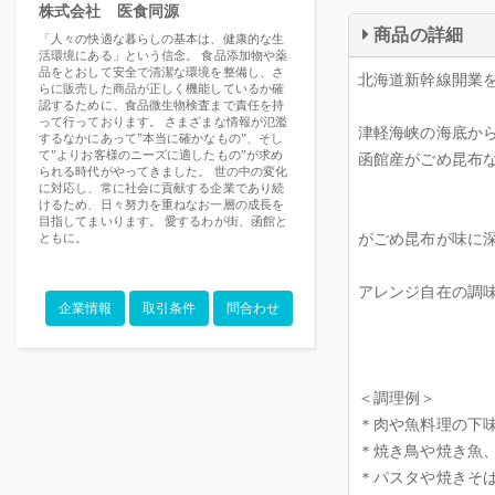
株式会社 医食同源
商品の詳細
「人々の快適な暮らしの基本は、健康的な生
活環境にある」という信念。 食品添加物や薬
品をとおして安全で清潔な環境を整備し、さ
北海道新幹線開業
らに販売した商品が正しく機能しているか確
認するために、食品微生物検査まで責任を持
って行っております。 さまざまな情報が氾濫
津軽海峡の海底か
するなかにあって”本当に確かなもの”、そし
て”よりお客様のニーズに適したもの”が求め
函館産がごめ昆布
られる時代がやってきました。 世の中の変化
に対応し、常に社会に貢献する企業であり続
けるため、日々努力を重ねなお一層の成長を
目指してまいります。 愛するわが街、函館と
がごめ昆布が味に
ともに。
アレンジ自在の調
企業情報
取引条件
問合わせ
＜調理例＞
＊肉や魚料理の下
＊焼き鳥や焼き魚
＊パスタや焼きそ