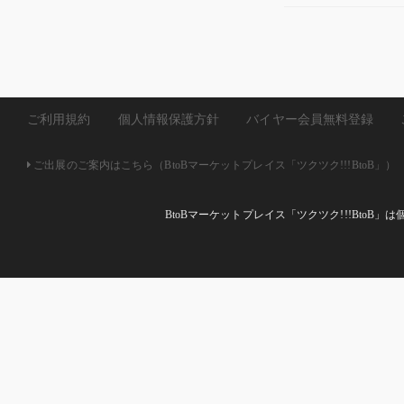
ご利用規約
個人情報保護方針
バイヤー会員無料登録
ご出展のご案内はこちら（BtoBマーケットプレイス「ツクツク!!!BtoB」）
BtoBマーケットプレイス「ツクツク!!!Bto