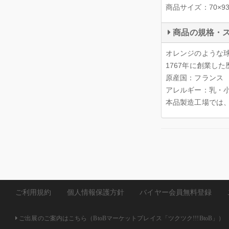
商品サイズ：70×93
商品の規格・
オレンジのような
1767年に創業し
原産国：フランス
アレルギー：乳・
本品製造工場では
ご利用規約
個人情報保護方針
バイヤー会員無料登録
ご出展のご案内はこちら（BtoBマーケットプレイス「ツクツク!!!BtoB」）