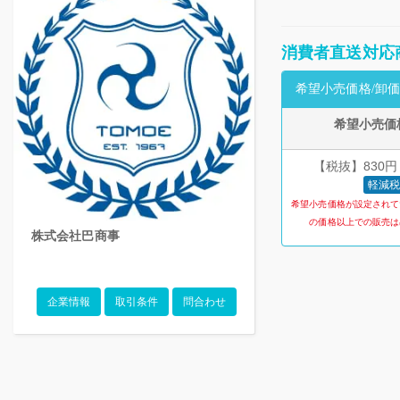
消費者直送対応
希望小売価格/卸価
希望小売価
【税抜】830円
軽減税
希望小売価格が設定されて
の価格以上での販売は
株式会社巴商事
企業情報
取引条件
問合わせ