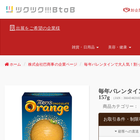
卸企
出展をご希望の企業様
雑貨・日用品
美容・健康
ホーム
株式会社巴商事の企業ページ
毎年バレンタインで大人気！割っ
毎年バレンタイ
157g
（JAN：3664346310
商品カテゴリー：
お取引条件・制限
顧客への直送