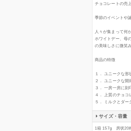
チョコレートの売上
季節のイベントや
人々が集まって何
ホワイトデー、母
の美味しさに微笑
商品の特徴
１． ユニークな形
２． ユニークな開
３． 一房一房に刻
４． 上質のチョコ
５． ミルクとダー
サイズ・容量
1箱 157g 房状20